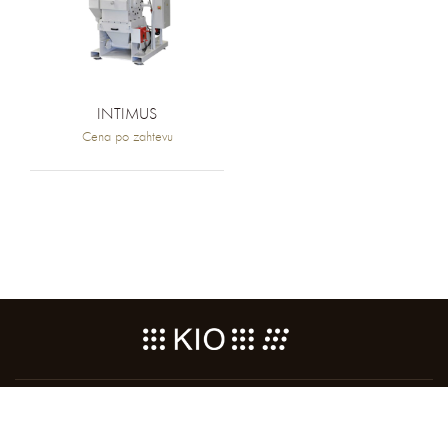
INTIMUS
Cena po zahtevu
KONTAKTIRAJTE KIO
PODACI O PREDUZEĆU
POLITIKA PRIVATNOSTI
USLOVI KORIŠĆENJA