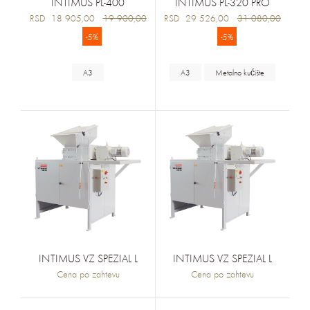
INTIMUS PL-400
INTIMUS PL-320 PRO
RSD 18 905,00
19 900,00
RSD 29 526,00
31 080,00
-5%
-5%
A3
A3
Metalno kućište
INTIMUS VZ SPEZIAL L
INTIMUS VZ SPEZIAL L
Cena po zahtevu
Cena po zahtevu