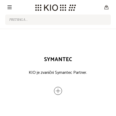
SYMANTEC
KIO je zvanični Symantec Partner.
Symantec korporacija je poznata po softverskim
rešenjima za bezbednost, rezervno kopiranje i
dostupnost podataka.