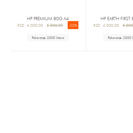
HP PREMIUM 80G A4
HP EARTH FIRST
RSD 4 000,00
5 000,00
-20%
RSD 4 000,00
5 000
Pakovanje: 2500 listova
Pakovanje: 2500 li