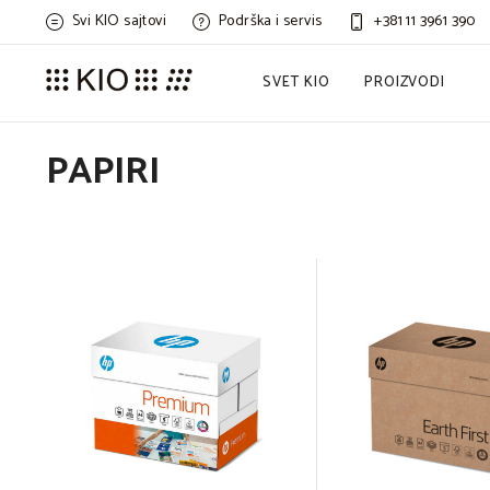
Svi KIO sajtovi
Podrška i servis
+381 11 3961 390
SVET KIO
PROIZVODI
PAPIRI