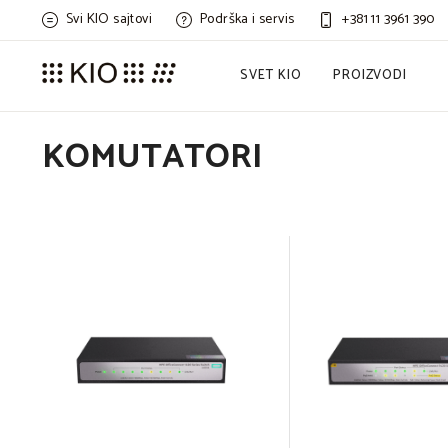
Svi KIO sajtovi
Podrška i servis
+381 11 3961 390
SVET KIO
PROIZVODI
KOMUTATORI