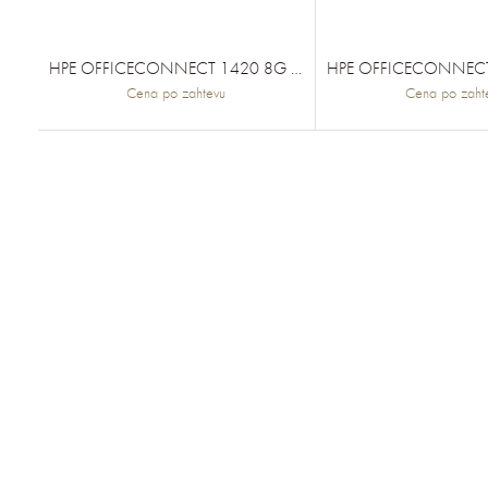
HPE OFFICECONNECT 1420 8G SWITCH
Cena po zahtevu
Cena po zaht