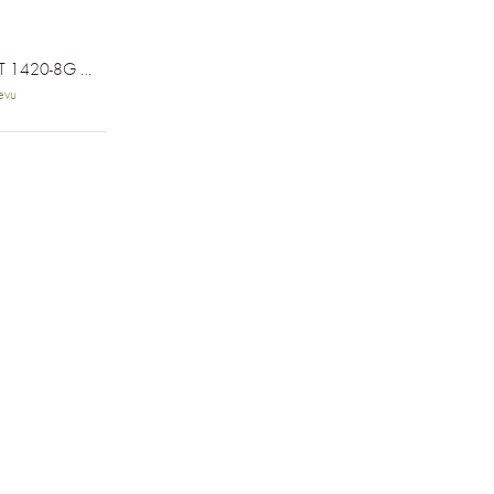
HPE OFFICECONNECT 1420-8G SWITCH JH328A
evu