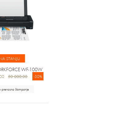
NA STANJU
RKFORCE WF-100W
0,00
50 000,00
-30%
o prenosno štampanje