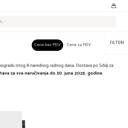
FILTERI
Cene bez PDV
Cene bez PDV
Cene sa PDV
Cene sa PDV
eogradu istog ili narednog radnog dana. Dostava po Srbiji za
ava za sva naručivanja do 30. juna 2025. godine.