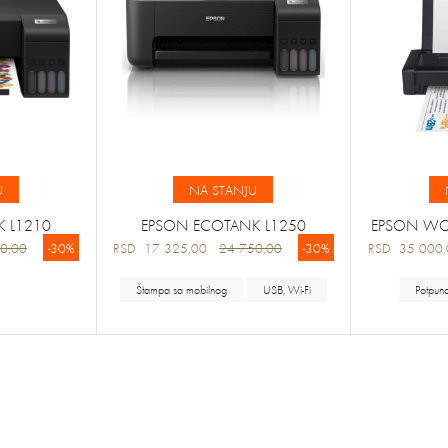
U
NA STANJU
 L1210
EPSON ECOTANK L1250
EPSON WO
0,00
-30%
RSD 17 325,00
24 750,00
-30%
RSD 35 00
Štampa sa mobilnog
USB, Wi-Fi
Potpun