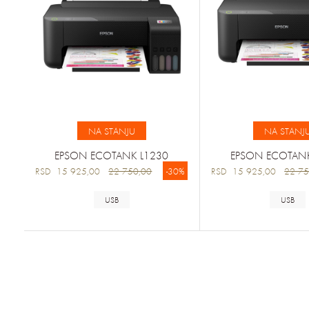
NA STANJU
NA STANJ
EPSON ECOTANK L1230
EPSON ECOTANK
RSD 15 925,00
22 750,00
-30%
RSD 15 925,00
22 75
USB
USB