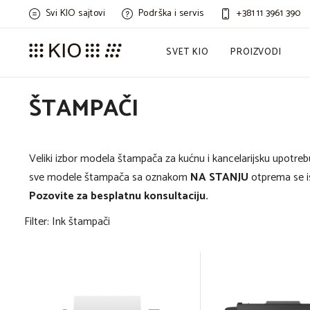
Svi KIO sajtovi
Podrška i servis
+381 11 3961 390
SVET KIO
PROIZVODI
ŠTAMPAČI
Veliki izbor modela štampača za kućnu i kancelarijsku upotreb
sve modele štampača sa oznakom
NA STANJU
otprema se i
Pozovite za besplatnu konsultaciju.
Filter: Ink štampači