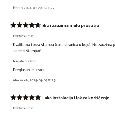
Marko, 2024-03-29 09:50:27
Brz i zauzima malo prosotra
Pozitivni utisci
Kvalitetna i brza štampa (čak i stranica u boju). Ne zauzim
laserski štampač.
Negativni utisci
Preglasan je u radu.
Aleksandr, 2024-03-07 11:12:58
Laka instalacija i lak za korišćenje
Pozitivni utisci