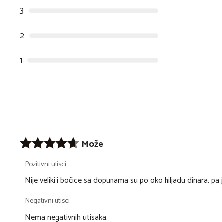
3
2
1
Može
Pozitivni utisci
Nije veliki i bočice sa dopunama su po oko hiljadu dinara, pa 
Negativni utisci
Nema negativnih utisaka.