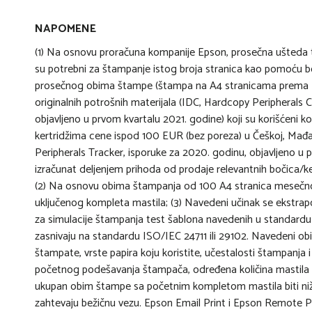
NAPOMENE
(1) Na osnovu proračuna kompanije Epson, prosečna ušteda tro
su potrebni za štampanje istog broja stranica kao pomoću 
prosečnog obima štampe (štampa na A4 stranicama prema ISO
originalnih potrošnih materijala (IDC, Hardcopy Peripherals
objavljeno u prvom kvartalu 2021. godine) koji su korišćeni 
kertridžima cene ispod 100 EUR (bez poreza) u Češkoj, Mađar
Peripherals Tracker, isporuke za 2020. godinu, objavljeno u p
izračunat deljenjem prihoda od prodaje relevantnih bočica/k
(2) Na osnovu obima štampanja od 100 A4 stranica mesečno i
uključenog kompleta mastila; (3) Navedeni učinak se ekstra
za simulacije štampanja test šablona navedenih u standardu
zasnivaju na standardu ISO/IEC 24711 ili 29102. Navedeni ob
štampate, vrste papira koju koristite, učestalosti štampanja 
početnog podešavanja štampača, određena količina mastila s
ukupan obim štampe sa početnim kompletom mastila biti niži;
zahtevaju bežičnu vezu. Epson Email Print i Epson Remote Pr