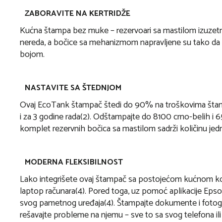
ZABORAVITE NA KERTRIDŽE
Kućna štampa bez muke – rezervoari sa mastilom izuze
nereda, a bočice sa mehanizmom napravljene su tako da 
bojom.
NASTAVITE SA ŠTEDNJOM
Ovaj EcoTank štampač štedi do 90% na troškovima štampa
i za 3 godine rada(2). Odštampajte do 8100 crno-belih i 
komplet rezervnih bočica sa mastilom sadrži količinu jedn
MODERNA FLEKSIBILNOST
Lako integrišete ovaj štampač sa postojećom kućnom konf
laptop računara(4). Pored toga, uz pomoć aplikacije Ep
svog pametnog uređaja(4). Štampajte dokumente i fotografi
rešavajte probleme na njemu – sve to sa svog telefona ili 