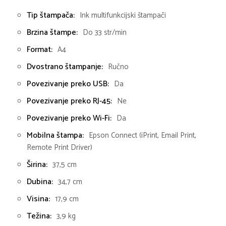
Tip štampača:
Ink multifunkcijski štampači
Brzina štampe:
Do 33 str/min
Format:
A4
Dvostrano štampanje:
Ručno
Povezivanje preko USB:
Da
Povezivanje preko RJ-45:
Ne
Povezivanje preko Wi-Fi:
Da
Mobilna štampa:
Epson Connect (iPrint, Email Print,
Remote Print Driver)
Širina:
37,5 cm
Dubina:
34,7 cm
Visina:
17,9 cm
Težina:
3,9 kg