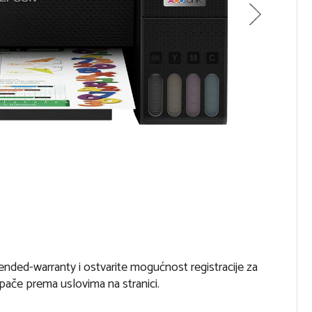
ed-warranty i ostvarite mogućnost registracije za
ače prema uslovima na stranici.