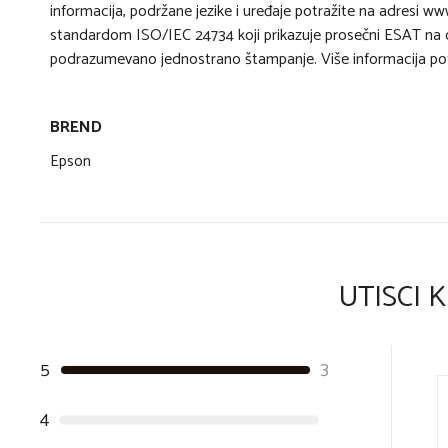
informacija, podržane jezike i uređaje potražite na adresi 
standardom ISO/IEC 24734 koji prikazuje prosečni ESAT na o
podrazumevano jednostrano štampanje. Više informacija pot
BREND
Epson
UTISCI 
5
3
4