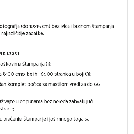
otografija (do 10x15 cm) bez ivica i brzinom štampanja
ajrazličitije zadatke.
K L3251
oškovima štampanja (1);
a 8100 crno-belih i 6500 stranica u boji (3);
edan komplet bočica sa mastilom vredi za do 66
Uživajte u dopunama bez nereda zahvaljujući
strane;
e, praćenje, štampanje i još mnogo toga sa