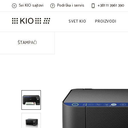
Svi KIO sajtovi
Podrška i servis
+381 11 3961 390
SVET KIO
PROIZVODI
ŠTAMPAČI