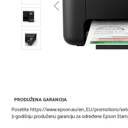
PRODUŽENA GARANCIJA
Posetite https://www.epson.eu/en_EU/promotions/extend
3-godišnju produženu garanciju za određene Epson štamp