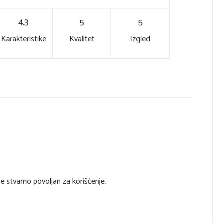
4.3
5
5
Karakteristike
Kvalitet
Izgled
je stvarno povoljan za korišćenje.