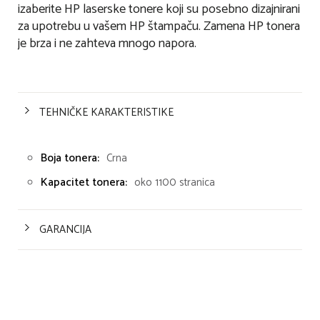
izaberite HP laserske tonere koji su posebno dizajnirani
za upotrebu u vašem HP štampaču. Zamena HP tonera
je brza i ne zahteva mnogo napora.
TEHNIČKE KARAKTERISTIKE
Boja tonera:
Crna
Kapacitet tonera:
oko 1100 stranica
GARANCIJA