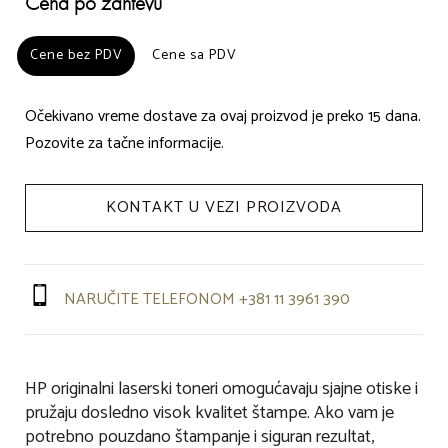
Cena po zahtevu
Cene bez PDV
Cene bez PDV
Cene sa PDV
Cene sa PDV
Očekivano vreme dostave za ovaj proizvod je preko 15 dana.
Pozovite za tačne informacije.
KONTAKT U VEZI PROIZVODA
NARUČITE TELEFONOM +381 11 3961 390
HP originalni laserski toneri omogućavaju sjajne otiske i
pružaju dosledno visok kvalitet štampe. Ako vam je
potrebno pouzdano štampanje i siguran rezultat,