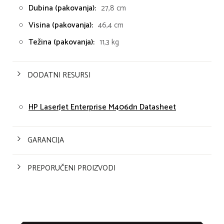
Dubina (pakovanja):
27,8 cm
Visina (pakovanja):
46,4 cm
Težina (pakovanja):
11,3 kg
DODATNI RESURSI
HP LaserJet Enterprise M406dn Datasheet
GARANCIJA
PREPORUČENI PROIZVODI