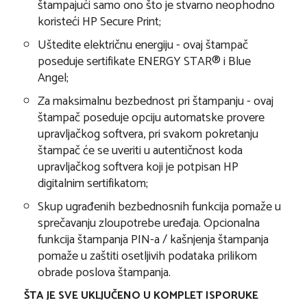
štampajući samo ono što je stvarno neophodno
koristeći HP Secure Print;
Uštedite električnu energiju - ovaj štampač
poseduje sertifikate ENERGY STAR® i Blue
Angel;
Za maksimalnu bezbednost pri štampanju - ovaj
štampač poseduje opciju automatske provere
upravljačkog softvera, pri svakom pokretanju
štampač će se uveriti u autentičnost koda
upravljačkog softvera koji je potpisan HP
digitalnim sertifikatom;
Skup ugrađenih bezbednosnih funkcija pomaže u
sprečavanju zloupotrebe uređaja. Opcionalna
funkcija štampanja PIN-a / kašnjenja štampanja
pomaže u zaštiti osetljivih podataka prilikom
obrade poslova štampanja.
ŠTA JE SVE UKLJUČENO U KOMPLET ISPORUKE