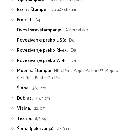
Brzina štampe:
Do 40 str/min
Format:
A4
Dvostrano štampanje:
Automatsko
Povezivanje preko USB:
Da
Povezivanje preko RJ-45:
Da
Povezivanje preko Wi-Fi:
Da
Mobilna štampa:
HP ePrint, Apple AirPrint™, Mopria™
Certified, PrinterOn Print
Širina:
38,1 cm
Dubina:
35,7 cm
Visina:
22 cm
Težina:
8,5 kg
Širina (pakovanja):
44,3 cm