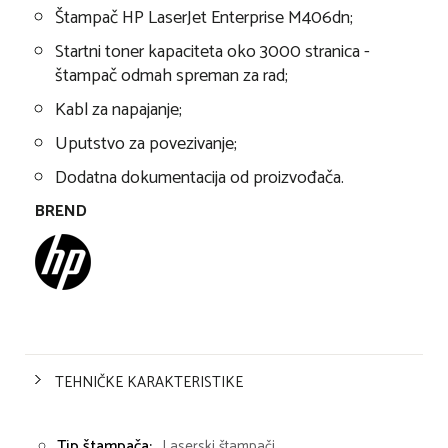
Štampač HP LaserJet Enterprise M406dn;
Startni toner kapaciteta oko 3000 stranica -
štampač odmah spreman za rad;
Kabl za napajanje;
Uputstvo za povezivanje;
Dodatna dokumentacija od proizvođača.
BREND
TEHNIČKE KARAKTERISTIKE
Tip štampača:
Laserski štampači