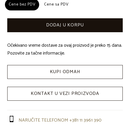
Cene bez PDV
Cene bez PDV
Cene sa PDV
Cene sa PDV
Očekivano vreme dostave za ovaj proizvod je preko 15 dana.
Pozovite za tačne informacije.
KUPI ODMAH
KONTAKT U VEZI PROIZVODA
NARUČITE TELEFONOM +381 11 3961 390