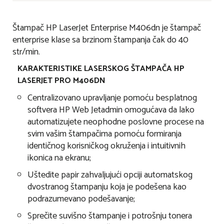
Štampač HP LaserJet Enterprise M406dn je štampač
enterprise klase sa brzinom štampanja čak do 40
str/min.
KARAKTERISTIKE LASERSKOG ŠTAMPAČA HP
LASERJET PRO M406DN
Centralizovano upravljanje pomoću besplatnog
softvera HP Web Jetadmin omogućava da lako
automatizujete neophodne poslovne procese na
svim vašim štampačima pomoću formiranja
identičnog korisničkog okruženja i intuitivnih
ikonica na ekranu;
Uštedite papir zahvaljujući opciji automatskog
dvostranog štampanju koja je podešena kao
podrazumevano podešavanje;
Sprečite suvišno štampanje i potrošnju tonera