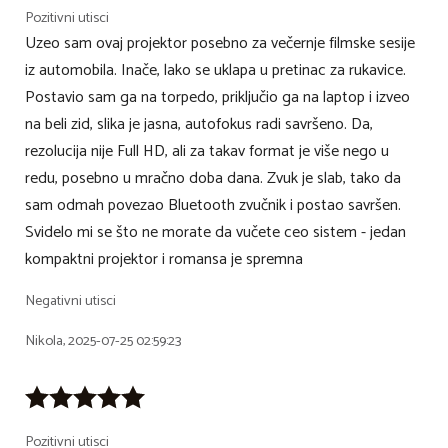
Pozitivni utisci
Uzeo sam ovaj projektor posebno za večernje filmske sesije
iz automobila. Inače, lako se uklapa u pretinac za rukavice.
Postavio sam ga na torpedo, priključio ga na laptop i izveo
na beli zid, slika je jasna, autofokus radi savršeno. Da,
rezolucija nije Full HD, ali za takav format je više nego u
redu, posebno u mračno doba dana. Zvuk je slab, tako da
sam odmah povezao Bluetooth zvučnik i postao savršen.
Svidelo mi se što ne morate da vučete ceo sistem - jedan
kompaktni projektor i romansa je spremna
Negativni utisci
Nikola, 2025-07-25 02:59:23
Pozitivni utisci