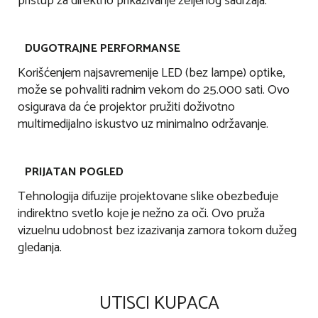
pristup za direktno prikazivanje željenog sadržaja.
DUGOTRAJNE PERFORMANSE
Korišćenjem najsavremenije LED (bez lampe) optike,
može se pohvaliti radnim vekom do 25.000 sati. Ovo
osigurava da će projektor pružiti doživotno
multimedijalno iskustvo uz minimalno održavanje.
PRIJATAN POGLED
Tehnologija difuzije projektovane slike obezbeđuje
indirektno svetlo koje je nežno za oči. Ovo pruža
vizuelnu udobnost bez izazivanja zamora tokom dužeg
gledanja.
UTISCI KUPACA