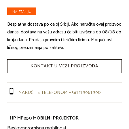
NA STANJU
Besplatna dostava po celoj Srbiji. Ako naručite ovaj proizvod
danas, dostava na vašu adresu će biti izvršena do 08/08 do
kraja dana. Prodaja pravnim i fizičkim licima. Mogućnost
ličnog preuzimanja po zahtevu.
KONTAKT U VEZI PROIZVODA
NARUČITE TELEFONOM +381 11 3961 390
HP MP250 MOBILNI PROJEKTOR
Beskompromisna mobilnost