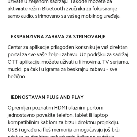
uživate u željenom sadržaju. Takođe možete da
aktivirate režim Bluetooth zvučnika za fokusiranije
samo audio, strimovano sa vašeg mobilnog uređaja.
EKSPANZIVNA ZABAVA ZA STRIMOVANJE
Centar za aplikacije prilagođen korisniku je vaš direktan
portal za sve vaše želje i zabavu. Uz podršku za sadržaj
OTT aplikacije, možete uživati u filmovima, TV serijama,
muzici, pa čak i u igrama za beskrajnu zabavu - sve
bežično.
JEDNOSTAVAN PLUG AND PLAY
Opremljen poznatim HDMI ulaznim portom,
jednostavno povežite telefon, tablet ili laptop
kompatibilnim kablom za brzu i direktnu projekciju.
USB i ugrađena fleš memorija omogućavaju još brži