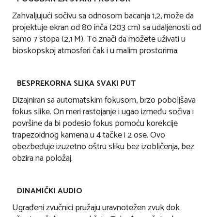
Zahvaljujući sočivu sa odnosom bacanja 1,2, može da
projektuje ekran od 80 inča (203 cm) sa udaljenosti od
samo 7 stopa (2,1 M). To znači da možete uživati u
bioskopskoj atmosferi čak i u malim prostorima.
BESPREKORNA SLIKA SVAKI PUT
Dizajniran sa automatskim fokusom, brzo poboljšava
fokus slike. On meri rastojanje i ugao između sočiva i
površine da bi podesio fokus pomoću korekcije
trapezoidnog kamena u 4 tačke i 2 ose. Ovo
obezbeđuje izuzetno oštru sliku bez izobličenja, bez
obzira na položaj.
DINAMIČKI AUDIO
Ugrađeni zvučnici pružaju uravnotežen zvuk dok