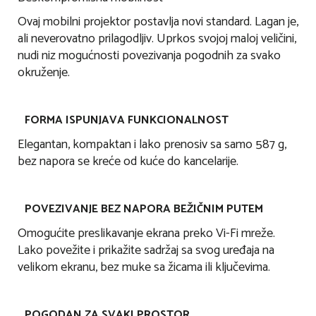
Ovaj mobilni projektor postavlja novi standard. Lagan je,
ali neverovatno prilagodljiv. Uprkos svojoj maloj veličini,
nudi niz mogućnosti povezivanja pogodnih za svako
okruženje.
FORMA ISPUNJAVA FUNKCIONALNOST
Elegantan, kompaktan i lako prenosiv sa samo 587 g,
bez napora se kreće od kuće do kancelarije.
POVEZIVANJE BEZ NAPORA BEŽIČNIM PUTEM
Omogućite preslikavanje ekrana preko Vi-Fi mreže.
Lako povežite i prikažite sadržaj sa svog uređaja na
velikom ekranu, bez muke sa žicama ili ključevima.
POGODAN ZA SVAKI PROSTOR