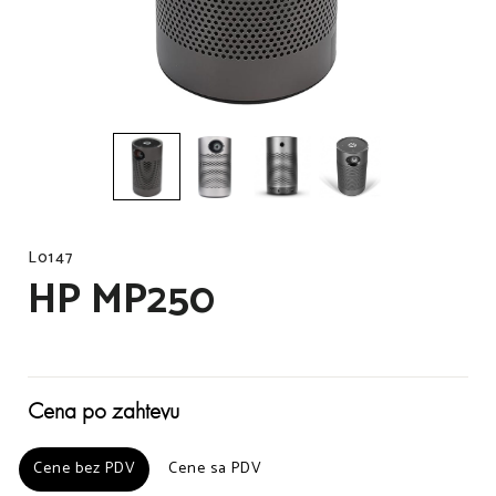
L0147
HP MP250
Cena po zahtevu
Cene bez PDV
Cene bez PDV
Cene sa PDV
Cene sa PDV