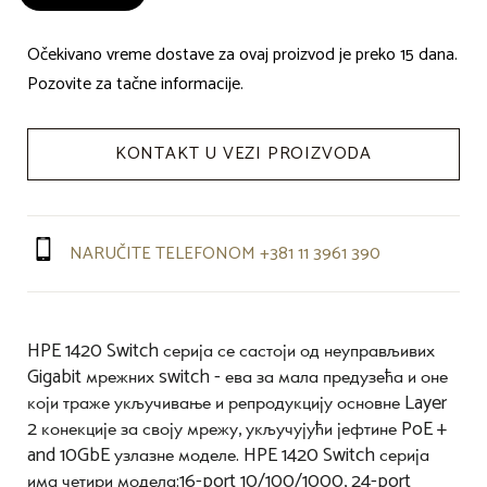
Očekivano vreme dostave za ovaj proizvod je preko 15 dana.
Pozovite za tačne informacije.
KONTAKT U VEZI PROIZVODA
NARUČITE TELEFONOM +381 11 3961 390
HPE 1420 Switch серија се састоји од неуправљивих
Gigabit мрежних switch - ева за мала предузећа и оне
који траже укључивање и репродукцију основне Layer
2 конекције за своју мрежу, укључујући јефтине PoE +
and 10GbE узлазне моделе. HPE 1420 Switch серија
има четири модела:16-port 10/100/1000, 24-port