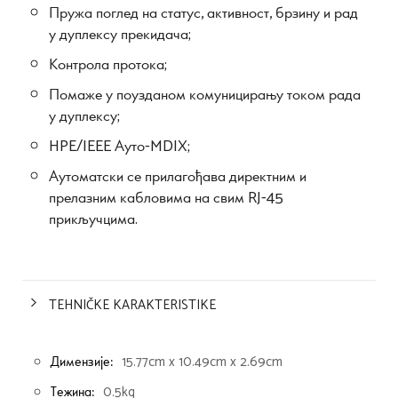
Пружа поглед на статус, активност, брзину и рад
у дуплексу прекидача;
Контрола протока;
Помаже у поузданом комуницирању током рада
у дуплексу;
HPE/IEEE Ауто-MDIX;
Аутоматски се прилагођава директним и
прелазним кабловима на свим RJ-45
прикључцима.
TEHNIČKE KARAKTERISTIKE
Димензије:
15.77cm x 10.49cm x 2.69cm
Тежина:
0.5kg