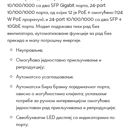
10/100/1000 са два SFP Gigabit порта, 24-port
10/100/1000 порта, од којих 12 је PoE + омогућено (124
W PoE прорачун), и 24-port 10/100/1000 са два SFP +
10GbE порта. Модел подржава тихи рад без
вентилатора, аутоматизоване функције за рад без
прекида и малу потрошњу енергије.
Неуправљив;
Омогућава једноставно прикључивање и
репродукцију;
Аутоматско усаглашавање;
Аутоматски бира брзину појединачног порта,
овисно о могућностима клијента; уклањање
потребе за ручном интервенцијом омогућава
једноставан рад прикључивања и репродукције;
Свеобухватни LED дисплеј са индикаторима по
порту;