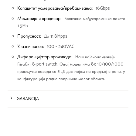
Капацитет усмеравања/пребацивања:
16Gbps
Меморија и процесор:
Величина међуспремника пакета
1.5Mb
Пропусност:
До 11.8Mpps
Улазни напон:
100 - 240VAC
Диференцијатор производа:
Наш најекономичнији
Гигабит 8-port switch. Овај модел има 8x 10/100/1000
прикључке позади са ЛЕД дисплејом на предњој страни, у
конфигурацији радне површине малог облика.
GARANCIJA