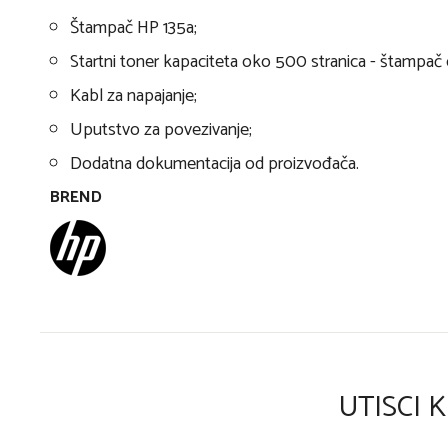
Štampač HP 135a;
Startni toner kapaciteta oko 500 stranica - štampa
Kabl za napajanje;
Uputstvo za povezivanje;
Dodatna dokumentacija od proizvođača.
BREND
UTISCI 