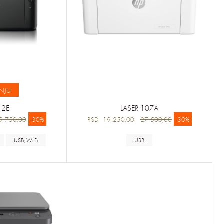
NJU
12E
LASER 107A
9 750,00
-30%
RSD 19 250,00
27 500,00
-30%
USB, Wi-Fi
USB