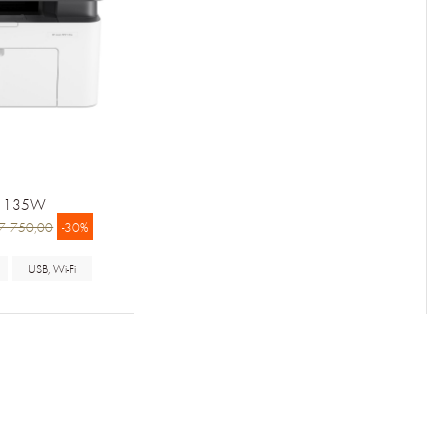
P 135W
7 750,00
-30%
USB, Wi-Fi