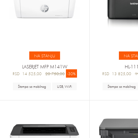
NA STANJU
NA STA
LASERJET MFP M141W
HL-11
RSD 14 525,00
20 750,00
-30%
RSD 13 825,00
1
Štampa sa mobilnog
USB, Wi-Fi
Štampa sa mobilnog