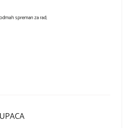
č odmah spreman za rad;
KUPACA