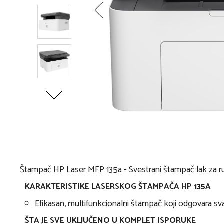
Štampač HP Laser MFP 135a - Svestrani štampač lak za r
KARAKTERISTIKE LASERSKOG ŠTAMPAČA HP 135A
Efikasan, multifunkcionalni štampač koji odgovara s
ŠTA JE SVE UKLJUČENO U KOMPLET ISPORUKE