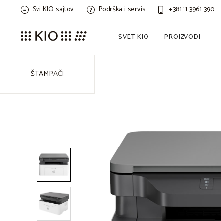
Svi KIO sajtovi
Podrška i servis
+381 11 3961 390
SVET KIO
PROIZVODI
ŠTAMPAČI