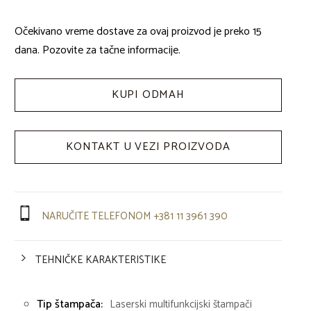
Očekivano vreme dostave za ovaj proizvod je preko 15
dana. Pozovite za tačne informacije.
KUPI ODMAH
KONTAKT U VEZI PROIZVODA
NARUČITE TELEFONOM +381 11 3961 390
TEHNIČKE KARAKTERISTIKE
Tip štampača:
Laserski multifunkcijski štampači