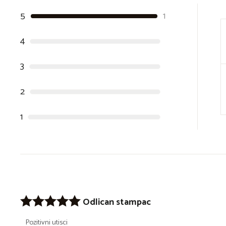
5
1
4
3
2
1
Odlican stampac
Pozitivni utisci