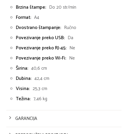
Brzina štampe:
Do 20 str/min
Format:
A4
Dvostrano štampanje:
Ručno
Povezivanje preko USB:
Da
Povezivanje preko RJ-45:
Ne
Povezivanje preko Wi-Fi:
Ne
Širina:
40,6 cm
Dubina:
42,4 cm
Visina:
25,3 cm
Težina:
7,46 kg
GARANCIJA