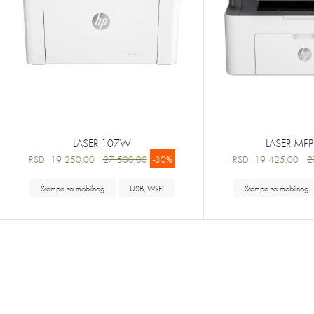
LASER 107W
LASER MF
RSD 19 250,00
27 500,00
-30%
RSD 19 425,00
2
Štampa sa mobilnog
USB, Wi-Fi
Štampa sa mobilnog