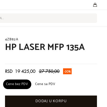
4ZB82A
HP LASER MFP 135A
RSD 19 425,00
27 750,00
-30%
Cene bez PDV
Cene bez PDV
Cene sa PDV
Cene sa PDV