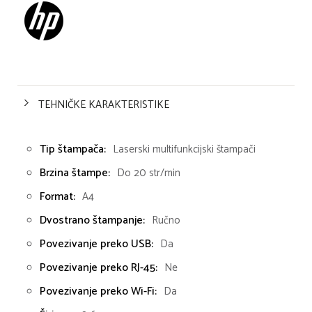
TEHNIČKE KARAKTERISTIKE
Tip štampača:
Laserski multifunkcijski štampači
Brzina štampe:
Do 20 str/min
Format:
A4
Dvostrano štampanje:
Ručno
Povezivanje preko USB:
Da
Povezivanje preko RJ-45:
Ne
Povezivanje preko Wi-Fi:
Da