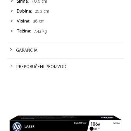
Širina:
40,6 cm
Dubina:
25,3 cm
Visina:
36 cm
Težina:
7,43 kg
GARANCIJA
PREPORUČENI PROIZVODI