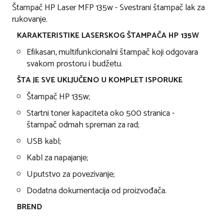
Štampač HP Laser MFP 135w - Svestrani štampač lak za
rukovanje.
KARAKTERISTIKE LASERSKOG ŠTAMPAČA HP 135W
Efikasan, multifunkcionalni štampač koji odgovara
svakom prostoru i budžetu.
ŠTA JE SVE UKLJUČENO U KOMPLET ISPORUKE
Štampač HP 135w;
Startni toner kapaciteta oko 500 stranica -
štampač odmah spreman za rad;
USB kabl;
Kabl za napajanje;
Uputstvo za povezivanje;
Dodatna dokumentacija od proizvođača.
BREND