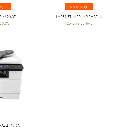
NJU
NA STANJU
FP M236D
LASERJET MFP M236SDN
50,00
Cena po zahtevu
P M443NDA