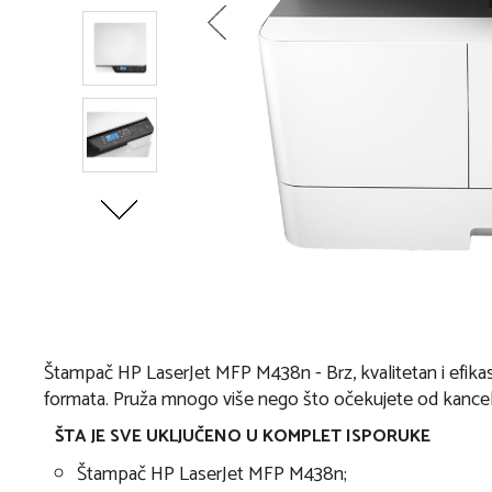
Štampač HP LaserJet MFP M438n - Brz, kvalitetan i efikas
formata. Pruža mnogo više nego što očekujete od kancel
ŠTA JE SVE UKLJUČENO U KOMPLET ISPORUKE
Štampač HP LaserJet MFP M438n;