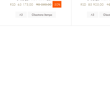
RSD 63 175,00
90 250,00
-30%
RSD 85 925,00
1
A3
Obostrana štampa
A3
Obost