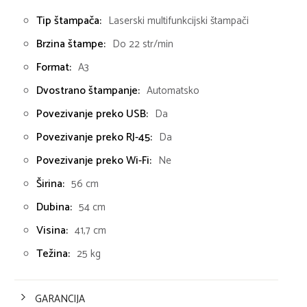
Tip štampača:
Laserski multifunkcijski štampači
Brzina štampe:
Do 22 str/min
Format:
A3
Dvostrano štampanje:
Automatsko
Povezivanje preko USB:
Da
Povezivanje preko RJ-45:
Da
Povezivanje preko Wi-Fi:
Ne
Širina:
56 cm
Dubina:
54 cm
Visina:
41,7 cm
Težina:
25 kg
GARANCIJA