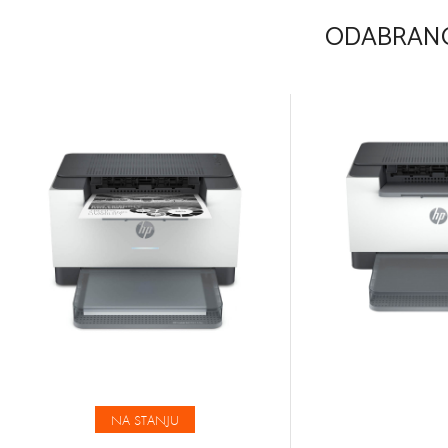
ODABRANO
NA STANJU