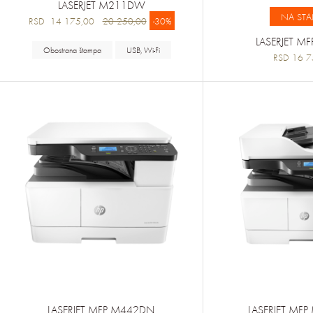
LASERJET M211DW
NA STA
RSD 14 175,00
20 250,00
-30%
LASERJET M
Obostrana štampa
USB, Wi-Fi
RSD 16 7
LASERJET MFP M442DN
LASERJET MF