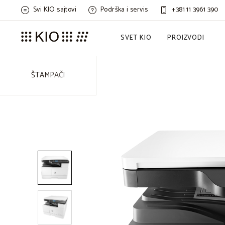
Svi KIO sajtovi
Podrška i servis
+381 11 3961 390
SVET KIO
PROIZVODI
ŠTAMPAČI