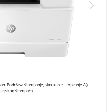
an. Podržava štampanje, skeniranje i kopiranje A3
arijskog štampača.