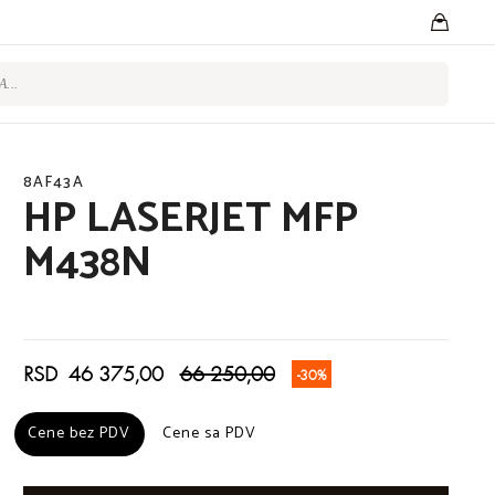
8AF43A
HP LASERJET MFP
M438N
RSD 46 375,00
66 250,00
-30%
Cene bez PDV
Cene bez PDV
Cene sa PDV
Cene sa PDV