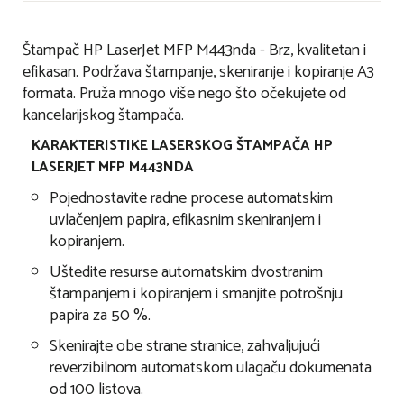
Štampač HP LaserJet MFP M443nda - Brz, kvalitetan i
efikasan. Podržava štampanje, skeniranje i kopiranje A3
formata. Pruža mnogo više nego što očekujete od
kancelarijskog štampača.
KARAKTERISTIKE LASERSKOG ŠTAMPAČA HP
LASERJET MFP M443NDA
Pojednostavite radne procese automatskim
uvlačenjem papira, efikasnim skeniranjem i
kopiranjem.
Uštedite resurse automatskim dvostranim
štampanjem i kopiranjem i smanjite potrošnju
papira za 50 %.
Skenirajte obe strane stranice, zahvaljujući
reverzibilnom automatskom ulagaču dokumenata
od 100 listova.