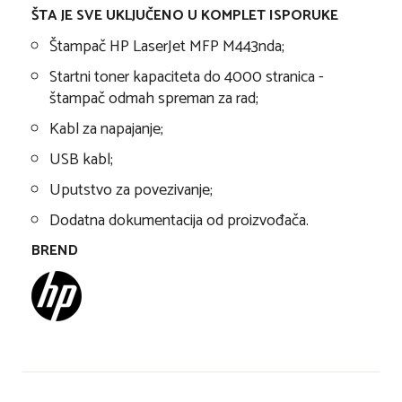
ŠTA JE SVE UKLJUČENO U KOMPLET ISPORUKE
Štampač HP LaserJet MFP M443nda;
Startni toner kapaciteta do 4000 stranica -
štampač odmah spreman za rad;
Kabl za napajanje;
USB kabl;
Uputstvo za povezivanje;
Dodatna dokumentacija od proizvođača.
BREND