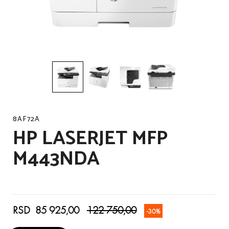
8AF72A
HP LASERJET MFP
M443NDA
RSD 85 925,00
122 750,00
-30%