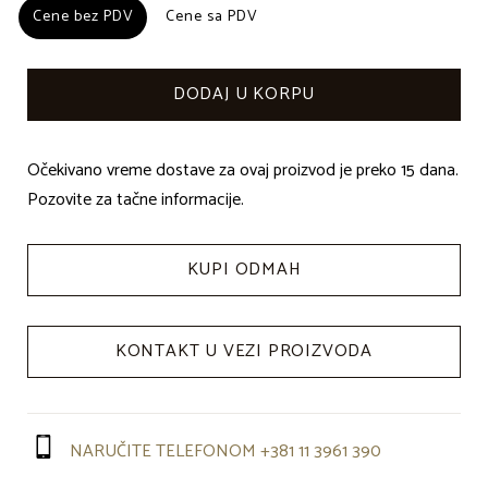
Cene bez PDV
Cene bez PDV
Cene sa PDV
Cene sa PDV
Očekivano vreme dostave za ovaj proizvod je preko 15 dana.
Pozovite za tačne informacije.
KUPI ODMAH
KONTAKT U VEZI PROIZVODA
NARUČITE TELEFONOM +381 11 3961 390