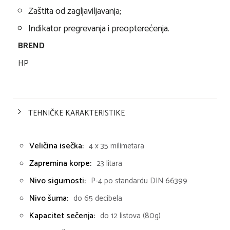
Zaštita od zagljaviljavanja;
Indikator pregrevanja i preopterećenja.
BREND
HP
TEHNIČKE KARAKTERISTIKE
Veličina isečka:
4 x 35 milimetara
Zapremina korpe:
23 litara
Nivo sigurnosti:
P-4 po standardu DIN 66399
Nivo šuma:
do 65 decibela
Kapacitet sečenja:
do 12 listova (80g)