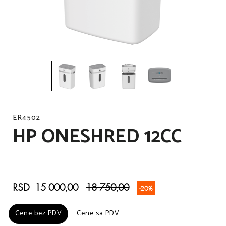
ER4502
HP ONESHRED 12CC
RSD 15 000,00
18 750,00
-20%
Cene bez PDV
Cene bez PDV
Cene sa PDV
Cene sa PDV