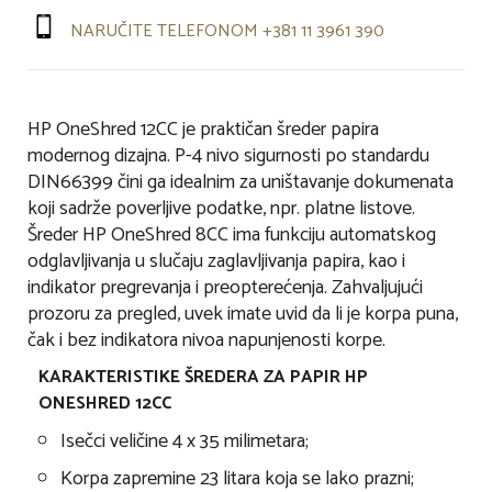
NARUČITE TELEFONOM +381 11 3961 390
HP OneShred 12CC je praktičan šreder papira
modernog dizajna. P-4 nivo sigurnosti po standardu
DIN66399 čini ga idealnim za uništavanje dokumenata
koji sadrže poverljive podatke, npr. platne listove.
Šreder HP OneShred 8CC ima funkciju automatskog
odglavljivanja u slučaju zaglavljivanja papira, kao i
indikator pregrevanja i preopterećenja. Zahvaljujući
prozoru za pregled, uvek imate uvid da li je korpa puna,
čak i bez indikatora nivoa napunjenosti korpe.
KARAKTERISTIKE ŠREDERA ZA PAPIR HP
ONESHRED 12CC
Isečci veličine 4 x 35 milimetara;
Korpa zapremine 23 litara koja se lako prazni;