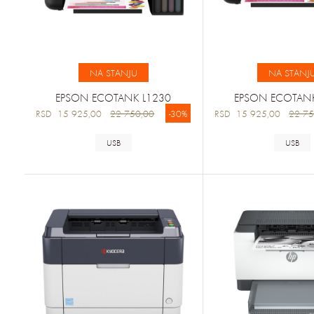
NA STANJU
NA STANJ
EPSON ECOTANK L1230
EPSON ECOTANK
RSD 15 925,00
22 750,00
-30%
RSD 15 925,00
22 75
USB
USB