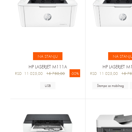
NA STANJU
NA STANJ
HP LASERJET M111A
HP LASERJET 
RSD 11 025,00
15 750,00
-30%
RSD 11 025,00
15 75
USB
Štampa sa mobilnog