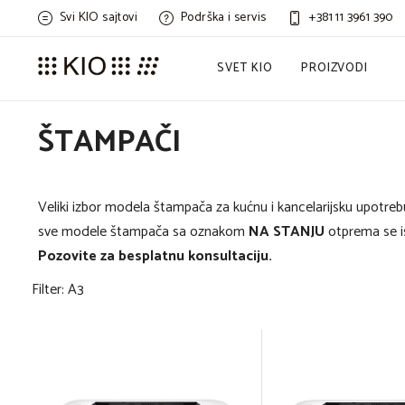
Svi KIO sajtovi
Podrška i servis
+381 11 3961 390
SVET KIO
PROIZVODI
ŠTAMPAČI
Veliki izbor modela štampača za kućnu i kancelarijsku upotreb
sve modele štampača sa oznakom
NA STANJU
otprema se i
Pozovite za besplatnu konsultaciju.
Filter: A3