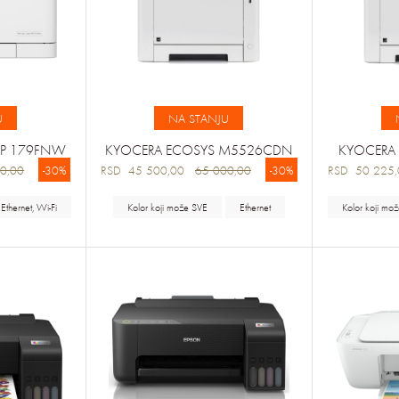
U
NA STANJU
FP 179FNW
KYOCERA ECOSYS M5526CDN
KYOCERA
0,00
-30%
RSD 45 500,00
65 000,00
-30%
RSD 50 22
Ethernet, Wi-Fi
Kolor koji može SVE
Ethernet
Kolor koji mo