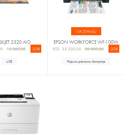
NA STANJU
SKJET 2320 AIO
EPSON WORKFORCE WF-100W
,00
12 000,00
-30%
RSD 35 000,00
50 000,00
-30%
USB
Potpuno prenosno štampanje