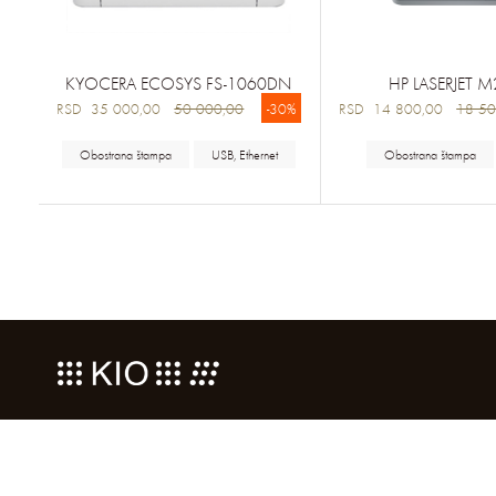
KYOCERA ECOSYS FS-1060DN
HP LASERJET 
RSD 35 000,00
50 000,00
-30%
RSD 14 800,00
18 50
Obostrana štampa
USB, Ethernet
Obostrana štampa
KONTAKTIRAJTE KIO
PODACI O PREDUZEĆU
PO