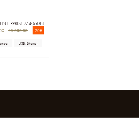
T ENTERPRISE M406DN
0,00
40 000,00
-20%
tampa
USB, Ethernet