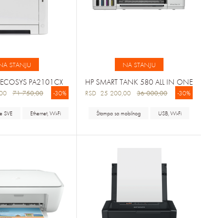
NA STANJU
NA STANJU
 ECOSYS PA2101CX
HP SMART TANK 580 ALL IN ONE
5,00
71 750,00
-30%
RSD 25 200,00
36 000,00
-30%
že SVE
Ethernet, Wi-Fi
Štampa sa mobilnog
USB, Wi-Fi