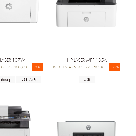
 LASER 107W
HP LASER MFP 135A
0,00
27 500,00
-30%
RSD 19 425,00
27 750,00
-30%
obilnog
USB, Wi-Fi
USB