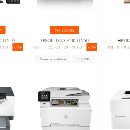
U
NA STANJU
 L1210
EPSON ECOTANK L1250
HP DE
0,00
-30%
RSD 17 325,00
24 750,00
-30%
RSD 8 400
Štampa sa mobilnog
USB, Wi-Fi