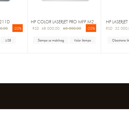
M211D
HP COLOR LASERJET PRO MFP M283FDN
HP LASERJE
0,00
-20%
RSD 48 000,00
60 000,00
-20%
RSD 32 00
USB
Štampa sa mobilnog
Kolor štampa
Obostrana š
LITIKA PRIVATNOSTI
USLOVI KORIŠĆENJA