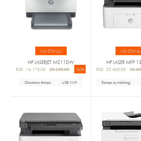
NA STANJU
NA STANJ
HP LASERJET M211DW
HP LASER MFP 
RSD 14 175,00
20 250,00
-30%
RSD 22 400,00
32 00
Obostrana štampa
USB, Wi-Fi
Štampa sa mobilnog