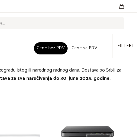
FILTERI
Cene bez PDV
Cene bez PDV
Cene sa PDV
Cene sa PDV
eogradu istog ili narednog radnog dana. Dostava po Srbiji za
ava za sva naručivanja do 30. juna 2025. godine.