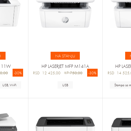
U
NA STANJU
M111W
HP LASERJET MFP M141A
HP LAS
0,00
-30%
RSD 12 425,00
17 750,00
-30%
RSD 14 52
USB, Wi-Fi
USB
Štampa sa m