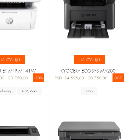
NA STANJU
NA STANJU
ERJET MFP M141W
KYOCERA ECOSYS MA2001
5,00
20 750,00
-30%
RSD 14 525,00
20 750,00
-30%
obilnog
USB, Wi-Fi
USB