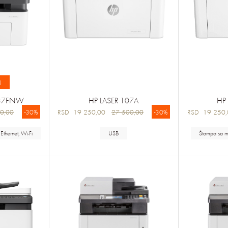
U
137FNW
HP LASER 107A
HP
0,00
-30%
RSD 19 250,00
27 500,00
-30%
RSD 19 25
Ethernet, Wi-Fi
USB
Štampa sa m