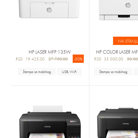
NA STANJ
HP LASER MFP 135W
HP COLOR LASER M
RSD 19 425,00
27 750,00
-30%
RSD 35 000,00
50 00
Štampa sa mobilnog
USB, Wi-Fi
Štampa sa mobilnog